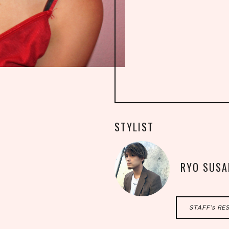
STYLIST
RYO SU
STAFF's RE