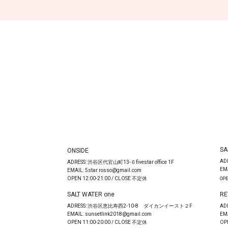
SA
ONSIDE
AD
ADRESS: 渋谷区代官山町13-６fivestar office 1F
EM
EMAIL: 5star.rosso@gmail.com
OPEN 12:00-21:00 / CLOSE 不定休
OPE
SALT WATER one
RE
ADRESS: 渋谷区恵比寿西2-10-8 ダイカンイースト２F
AD
EMAIL: sunsetlink2018@gmail.com
EM
OPEN 11:00-20:00 / CLOSE 不定休
OP