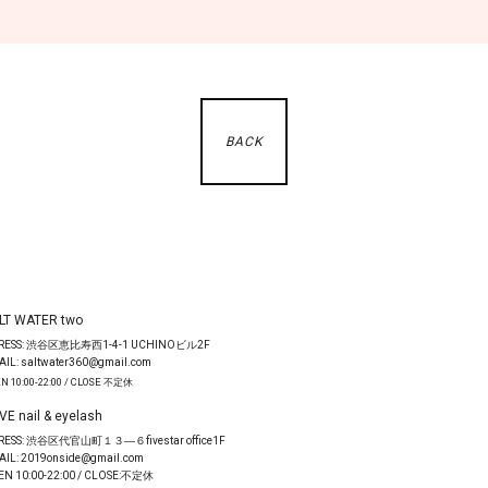
BACK
LT WATER two
RESS: 渋谷区恵比寿西1-4-1 UCHINOビル2F
AIL: saltwater360@gmail.com
N 10:00-22:00 / CLOSE 不定休
VE nail & eyelash
RESS: 渋谷区代官山町１３―６fivestar office1F
AIL: 2019onside@gmail.com
EN 10:00-22:00 / CLOSE:不定休