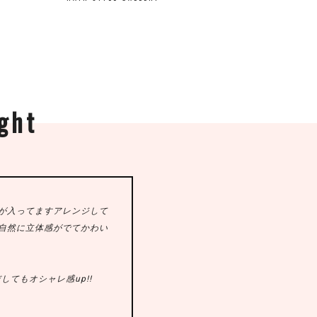
ght
が入ってますアレンジして
自然に立体感がでてかわい
だしてもオシャレ感up!!